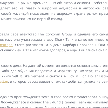
ь лидером на рынке премиальных объектов и основать собствен
делает это на глазах у широкой аудитории в авторском р
 со своей командой показывает на широком экране рынок пре
к может показаться не первый взгляд.
овала свое агентство The Corcoran Group и сделала его сам
оэтому она участвовала в шоу Shark Tank в качестве инвест
иелтора
, стоит рассказать и о доме Барбары Коркоран. Она
обошлось ей в 13 миллионов долларов, а еще 3 миллиона она п
е своего дела. На данный момент он является основателем аге
 – хаба для обучения продажам и маркетингу. Эксперт, как и 
книгу Sell It Like Serhant и сняться в шоу Million Dollar Listi
attan
, в котором рассказывает о том, как добиться успеха на 
ского происхождения тоже в свое время поучаствовал в шоу Mi
Лос-Анджелесе и сейчас The Eklund | Gomes Team насчитывает 
ик Эклунд закрыл сделок более чем на 5 миллиардов долларов