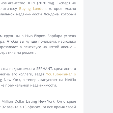
ное агентство DDRE (2020 год). Эксперт не
еалити-шоу
Buying London
, которое можно
миальной недвижимости Лондона, который
ым крупным в Нью-Йорке. Барбара успела
ора. Чтобы вы лучше понимали, насколько
 проживает в пентхаусе на Пятой авеню –
отратила на ремонт.
нтства недвижимости SERHANT, креативного
многие его коллеги, ведет
YouTube-канал о
ng New York, а теперь запускает на Netflix
рынке премиальной недвижимости.
llion Dollar Listing New York. Он открыл
92 агента в 13 офисах. За все время своей
.