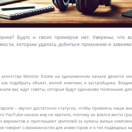
рике? Будто и своих примеров нет. Уверены, что в
ости, которым удалось добиться признания и завоеват
агентства Monitor Estate на одноименном канале делится и
 как подобрать объект, жилой комплекс и застройщика. Влади
канале вас ждут советы, которые будут одинаково полезными д
вропе – звучит достаточно статусно, чтобы привлечь наше вни
го YouTube-канала ему не хватило, поэтому он взялся вести ср
ых вариантов и приглашают зрителей за кулисы жилых комплек
ов говорит о возможностях для инвесторов и о тех подводных ка