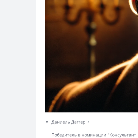
Даниель Даггер ⭐
Победитель в номинации “Консультант 