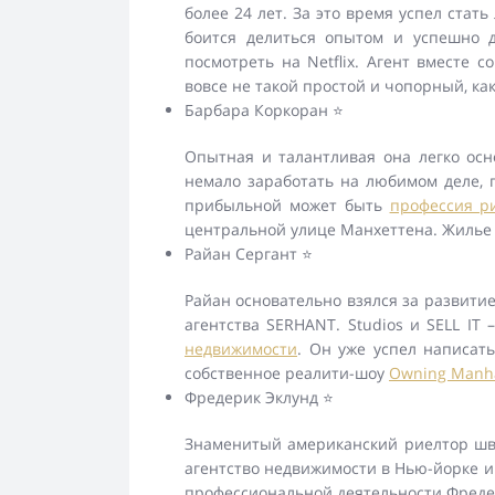
более 24 лет. За это время успел стат
боится делиться опытом и успешно 
посмотреть на Netflix. Агент вместе
вовсе не такой простой и чопорный, ка
Барбара Коркоран ⭐
Опытная и талантливая она легко осн
немало заработать на любимом деле, п
прибыльной может быть
профессия р
центральной улице Манхеттена. Жилье 
Райан Сергант ⭐
Райан основательно взялся за развити
агентства SERHANT. Studios и SELL IT
недвижимости
. Он уже успел написать 
собственное реалити-шоу
Owning Manh
Фредерик Эклунд ⭐
Знаменитый американский риелтор швед
агентство недвижимости в Нью-йорке и 
профессиональной деятельности Фредер