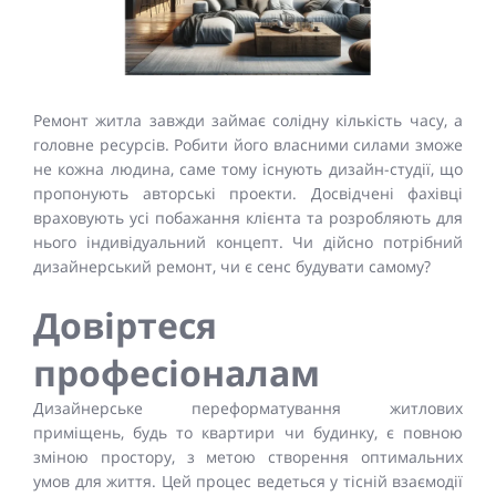
Ремонт житла завжди займає солідну кількість часу, а
головне ресурсів. Робити його власними силами зможе
не кожна людина, саме тому існують дизайн-студії, що
пропонують авторські проекти. Досвідчені фахівці
враховують усі побажання клієнта та розробляють для
нього індивідуальний концепт. Чи дійсно потрібний
дизайнерський ремонт, чи є сенс будувати самому?
Довіртеся
професіоналам
Дизайнерське переформатування житлових
приміщень, будь то квартири чи будинку, є повною
зміною простору, з метою створення оптимальних
умов для життя. Цей процес ведеться у тісній взаємодії