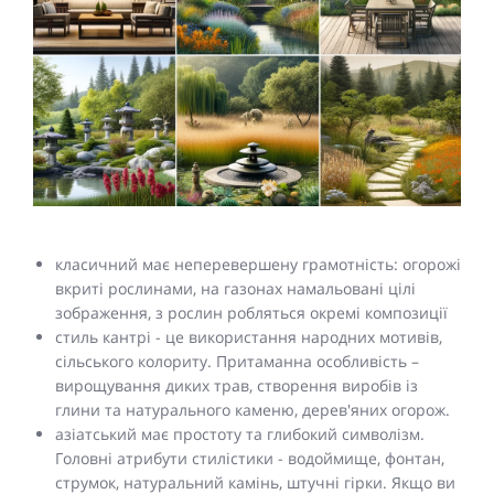
класичний має неперевершену грамотність: огорожі
вкриті рослинами, на газонах намальовані цілі
зображення, з рослин робляться окремі композиції
стиль кантрі - це використання народних мотивів,
сільського колориту. Притаманна особливість –
вирощування диких трав, створення виробів із
глини та натурального каменю, дерев'яних огорож.
азіатський має простоту та глибокий символізм.
Головні атрибути стилістики - водоймище, фонтан,
струмок, натуральний камінь, штучні гірки. Якщо ви