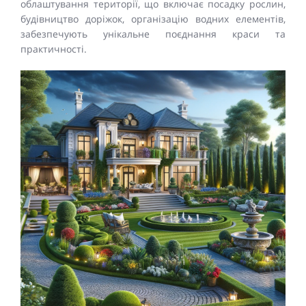
облаштування території, що включає посадку рослин,
будівництво доріжок, організацію водних елементів,
забезпечують унікальне поєднання краси та
практичності.