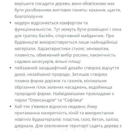
вирішите посадити дерево, воно обов'язково має
бути уособленням життєвих понять: кохання, щастя,
благополуччя
модерн відрізняється комфортом та
функціональністю. Тут можуть бути розміщені і зона
для трапез, басейн, спортивний майданчик. При
будівництві використовуються лише найнадійніші
матеріали. Характеристики стилю: мінімалізм,
плавність, обмежений вибір рослин, лаконічність
садових аксесуарів, вільні площі
пейзажний ландшафтний дизайн створює відчуття
дикої, незайманої природи. Затишок створює
плавна форма доріжок та газонів, мінімальне
обрізання гілок зелених насаджень, водоймища
природної форми. Найвідомішими прикладами є
парки “Олександрія” та “Софіївка”
Хай-тек з'явився відносно недавно, йому
притаманна конкретність ліній та використання
новітніх будматеріалів: пластик, скло, бетон, залізо,
дзеркала. Для озеленення території садять дерева з