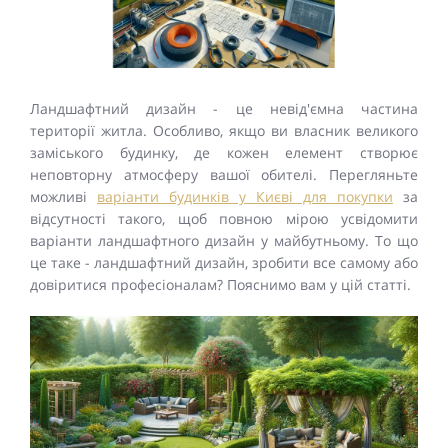
Ландшафтний дизайн - це невід'ємна частина
території житла. Особливо, якщо ви власник великого
заміського будинку, де кожен елемент створює
неповторну атмосферу вашої обителі. Перегляньте
можливі
варіанти будинків у Києві для покупки
за
відсутності такого, щоб повною мірою усвідомити
варіанти ландшафтного дизайн у майбутньому. То що
це таке - ландшафтний дизайн, зробити все самому або
довіритися професіоналам? Пояснимо вам у цій статті.