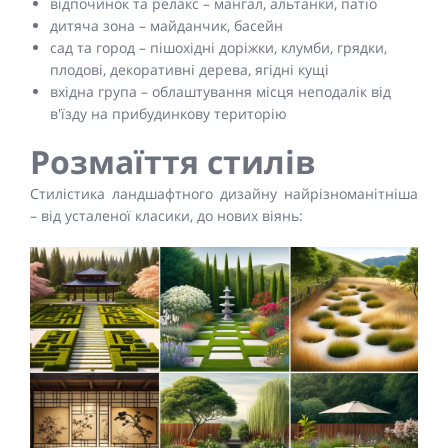
відпочинок та релакс – мангал, альтанки, патіо
дитяча зона – майданчик, басейн
сад та город – пішохідні доріжки, клумби, грядки,
плодові, декоративні дерева, ягідні кущі
вхідна група – облаштування місця неподалік від
в'їзду на прибудинкову територію
Розмаїття стилів
Стилістика ландшафтного дизайну найрізноманітніша
– від усталеної класики, до нових віянь: