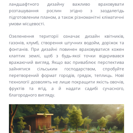
ландшафтного дизайну важливо враховувати
розташування рослин згідно з заздалегідь
підготовленим планом, а також різноманітні кліматичні
умови місцевості.
Озеленення території означає дизайн квітників,
газонів, клумб, створення штучних водойм, доріжок та
фонтанів. При дизайні повинен враховуватися кожен
клаптик землі, щоб з будь-якої точки відкривався
вражаючий вигляд. Якщо вас приваблює перспектива
зайнятися сільським господарством, спробуйте
перетворений формат городів, грядок, теплиць. Нові
технології дозволять не лише покращити якість овочів,
фруктів та ягід, а й надати садибі сучасного,
благородного вигляду.