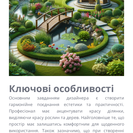
Ключові особливості
Основним завданням дизайнера є створити
гармонійне поєднання естетики та практичності.
Професіонал має акцентувати красу ділянки,
виділяючи красу рослин та дерев. Найголовніше те, що
простір має залишатись комфортним для щоденного
використання. Також зазначимо, що при створенні