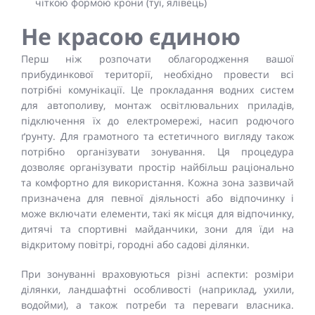
чіткою формою крони (туї, ялівець)
Не красою єдиною
Перш ніж розпочати облагородження вашої
прибудинкової території, необхідно провести всі
потрібні комунікації. Це прокладання водних систем
для автополиву, монтаж освітлювальних приладів,
підключення їх до електромережі, насип родючого
ґрунту. Для грамотного та естетичного вигляду також
потрібно організувати зонування. Ця процедура
дозволяє організувати простір найбільш раціонально
та комфортно для використання. Кожна зона зазвичай
призначена для певної діяльності або відпочинку і
може включати елементи, такі як місця для відпочинку,
дитячі та спортивні майданчики, зони для їди на
відкритому повітрі, городні або садові ділянки.
При зонуванні враховуються різні аспекти: розміри
ділянки, ландшафтні особливості (наприклад, ухили,
водойми), а також потреби та переваги власника.