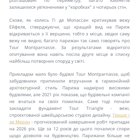
розташовані по периметру, багато кабінетів
залишилися ув'язненими у "коробках" з чотирьох стін.
Схоже, як колись Гі де Мопассан критикував вежу
Ейфеля, стверджуючи, що кращий вид на Париж
відкривається з її вершини, тобто з місця, звідки саму
вежу не видно, багато парижан так само говорять про
Tour Montparnasse. За результатами відкритого
опитування вона навіть посіла друге місце в списку
найбільш потворних споруд у світі.
Прикладом мало було будівлі Tour Montparnasse, щоб
забудовники припинили втручання в гармонійний
архітектурний стиль Парижа надмірно високими
будівлями, але 2021 рік показав, що будівельні компанії
не вчаться на своїх помилках. Саме тоді почали
закладати фундамент Tour Triangle - вежі,
спроєктованої швейцарською студією дизайну.
Герцог і
де Мерон
- прогнозований завершення робіт припадає
на 2026 рік. Ще за 12 років до цього почалися спори
щодо дозволів на будівництво. Парижани більше не