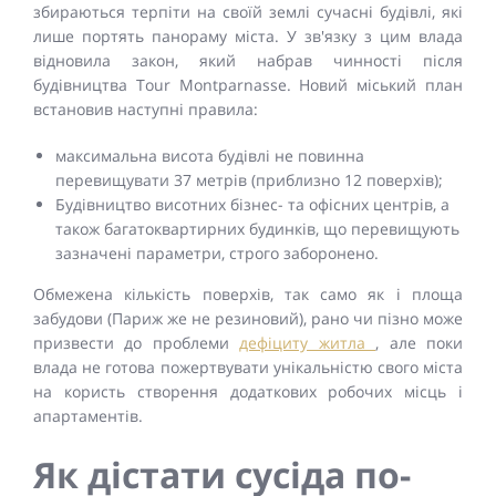
збираються терпіти на своїй землі сучасні будівлі, які
лише портять панораму міста. У зв'язку з цим влада
відновила закон, який набрав чинності після
будівництва Tour Montparnasse. Новий міський план
встановив наступні правила:
максимальна висота будівлі не повинна
перевищувати 37 метрів (приблизно 12 поверхів);
Будівництво висотних бізнес- та офісних центрів, а
також багатоквартирних будинків, що перевищують
зазначені параметри, строго заборонено.
Обмежена кількість поверхів, так само як і площа
забудови (Париж же не резиновий), рано чи пізно може
призвести до проблеми
дефіциту житла
, але поки
влада не готова пожертвувати унікальністю свого міста
на користь створення додаткових робочих місць і
апартаментів.
Як дістати сусіда по-