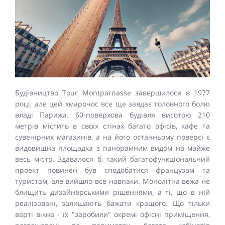
Будівництво Tour Montparnasse завершилося в 1977
році, але цей хмарочос все ще завдає головного болю
владі Парижа. 60-поверхова будівля висотою 210
метрів містить в своїх стінах багато офісів, кафе та
сувенірних магазинів, а на його останньому поверсі є
видовищна площадка з панорамним видом на майже
весь місто. Здавалося б, такий багатофункціональний
проект повинен був сподобатися французам та
туристам, але вийшло все навпаки. Монолітна вежа не
блищить дизайнерськими рішеннями, а ті, що в ній
реалізовані, залишають бажати кращого. Що тільки
варті вікна - їх "заробили" окремі офісні приміщення,