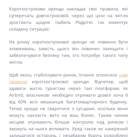
Короткострокова оренда накладає свої правила, які
суперечать довгостроковій, через що ціни на житло
зростають щодня. Ізабель Родрігес так коментує
складену ситуацію:
На ринку короткострокової оренди не повинно бути
зловживань, замість цього він повинен захищати і
забезпечувати безпеку тим, хто потребує такого типу
житла.
Щоб якось стабілізувати ринок, Іспанія оголосила
нові
правила
короткострокової оренди. Відтепер, щоб
здавати житло туристам через такі платформи, як
Airbnb, власникові необхідно отримати дозвіл хоча б
від 60% всіх мешканців багатоквартирного будинку.
Тепер краще не сваритися з сусідами, оскільки вони
можуть накласти вето на ваш бізнес. Таким чином
місцеві отримають більше контролю над ринком і
зможуть на нього впливати. Уряд також не намірений
залишатися осторонь, і незабаром будуть розроблені