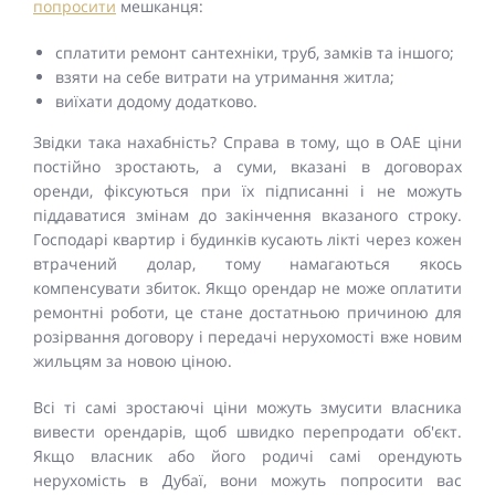
попросити
мешканця:
сплатити ремонт сантехніки, труб, замків та іншого;
взяти на себе витрати на утримання житла;
виїхати додому додатково.
Звідки така нахабність? Справа в тому, що в ОАЕ ціни
постійно зростають, а суми, вказані в договорах
оренди, фіксуються при їх підписанні і не можуть
піддаватися змінам до закінчення вказаного строку.
Господарі квартир і будинків кусають лікті через кожен
втрачений долар, тому намагаються якось
компенсувати збиток. Якщо орендар не може оплатити
ремонтні роботи, це стане достатньою причиною для
розірвання договору і передачі нерухомості вже новим
жильцям за новою ціною.
Всі ті самі зростаючі ціни можуть змусити власника
вивести орендарів, щоб швидко перепродати об'єкт.
Якщо власник або його родичі самі орендують
нерухомість в Дубаї, вони можуть попросити вас