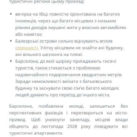
туристичні регіони цьому приклад:
вечірка на Ібіці повністю орієнтована на багатих
іноземців, через що багато місцевих з низьким
рівнем доходів змушені жити у власних автомобілях
або наметах;
Балеарські острови сильно відчувають вплив
сезонності
. Улітку місцевим не знайти ані будинку,
ані вільного шезлонга на пляжі.
Барселона, до якої щороку приїжджають тисячі
туристів, також стикається з проблемою
надзвичайного подорожчання квадратних метрів.
Заради неможливості виїхати з батьківського
будинку та заснувати свою сім'ю багато молодих
людей думають про переїзд до іншого міста.
Барселона, позбавлена молоді, залишиться без
перспективних фахівців і перетвориться на місто-
привид. Щоб уникнути занепаду, місцеві влади
обіцяють до листопада 2028 року ліквідувати всі
туристичні апартаменти.